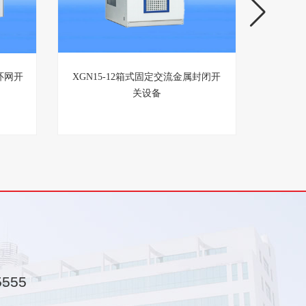
环网开
XGN15-12箱式固定交流金属封闭开
HXGN
关设备
5555